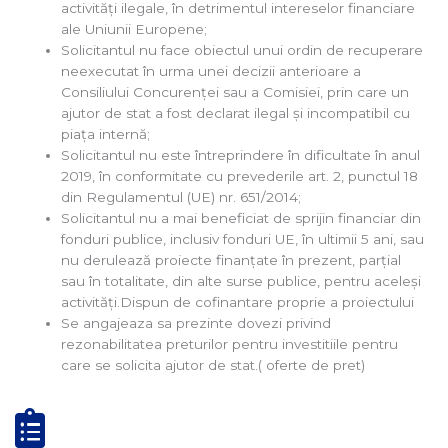
activități ilegale, în detrimentul intereselor financiare
ale Uniunii Europene;
Solicitantul nu face obiectul unui ordin de recuperare
neexecutat în urma unei decizii anterioare a
Consiliului Concurenței sau a Comisiei, prin care un
ajutor de stat a fost declarat ilegal și incompatibil cu
piața internă;
Solicitantul nu este întreprindere în dificultate în anul
2019, în conformitate cu prevederile art. 2, punctul 18
din Regulamentul (UE) nr. 651/2014;
Solicitantul nu a mai beneficiat de sprijin financiar din
fonduri publice, inclusiv fonduri UE, în ultimii 5 ani, sau
nu derulează proiecte finanțate în prezent, parțial
sau în totalitate, din alte surse publice, pentru aceleși
activități.Dispun de cofinantare proprie a proiectului
Se angajeaza sa prezinte dovezi privind
rezonabilitatea preturilor pentru investitiile pentru
care se solicita ajutor de stat.( oferte de pret)