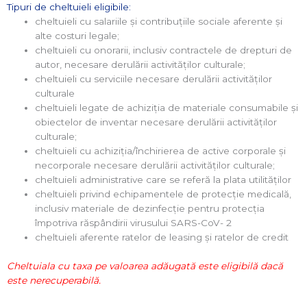
Tipuri de cheltuieli eligibile:
cheltuieli cu salariile și contribuțiile sociale aferente și
alte costuri legale;
cheltuieli cu onorarii, inclusiv contractele de drepturi de
autor, necesare derulării activităților culturale;
cheltuieli cu serviciile necesare derulării activităților
culturale
cheltuieli legate de achiziția de materiale consumabile și
obiectelor de inventar necesare derulării activităților
culturale;
cheltuieli cu achiziția/închirierea de active corporale și
necorporale necesare derulării activităților culturale;
cheltuieli administrative care se referă la plata utilităţilor
cheltuieli privind echipamentele de protecție medicală,
inclusiv materiale de dezinfecție pentru protecția
împotriva răspândirii virusului SARS-CoV- 2
cheltuieli aferente ratelor de leasing și ratelor de credit
Cheltuiala cu taxa pe valoarea adăugată este eligibilă dacă
este nerecuperabilă.