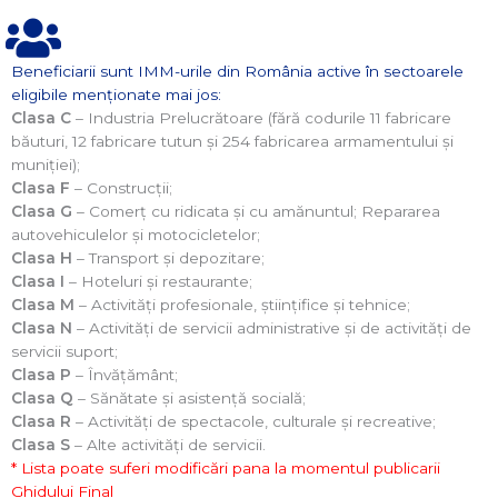
Beneficiarii sunt IMM-urile din România active în sectoarele
eligibile menţionate mai jos:
Clasa C
– Industria Prelucrătoare (fără codurile 11 fabricare
băuturi, 12 fabricare tutun și 254 fabricarea armamentului și
muniției);
Clasa F
– Construcții;
Clasa G
– Comerț cu ridicata și cu amănuntul; Repararea
autovehiculelor și motocicletelor;
Clasa H
– Transport și depozitare;
Clasa I
– Hoteluri și restaurante;
Clasa M
– Activități profesionale, științifice și tehnice;
Clasa N
– Activități de servicii administrative și de activități de
servicii suport;
Clasa P
– Învățământ;
Clasa Q
– Sănătate și asistență socială;
Clasa R
– Activități de spectacole, culturale și recreative;
Clasa S
– Alte activități de servicii.
* Lista poate suferi modificări pana la momentul publicarii
Ghidului Final