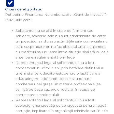
Criterii de eligibilitate:
Pot obtine Finantarea Nerambursabila „Grant de Investitii”,
IMM-urile care:
Solicitantul nu se află în stare de faliment sau
lichidare, afacerile sale nu sunt administrate de către
un judecător sindic sau activitățile sale comerciale nu
sunt suspendate ori nu fac obiectul unui aranjament
cu creditorii sau nu este într-o situație similară cu cele
anterioare, reglementată prin lege;
Reprezentantul legal al solicitantului nu a fost
condamnat în ultimii 3 ani, prin hotărâre definitivă a
unei instanțe judecătorești, pentru o faptă care a
adus atingere eticii profesionale sau pentru
comiterea unei greșeli în materie profesională (se
verifică pe baza cazierului judiciar, în etapa de
contractare a proiectului);
Reprezentantul legal al solicitantului nu a fost
subiectul unei judecăți de tip judecată pentru fraudă,
corupție, implicarea în organizații criminale sau în alte